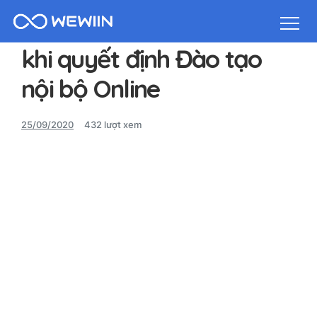
4 câu hỏi cần trả lời trước
Bảng giá
khi quyết định Đào tạo
Bảng tin
Liên hệ
nội bộ Online
Tạo Website ngay
Đăng ký/Đăng nhập
25/09/2020
432 lượt xem