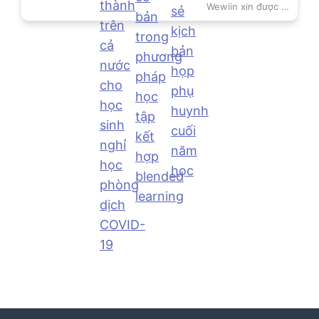
Wewiin xin được chia sẻ tới quý Thầy cô kịch bản họp phụ huy...