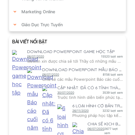
Marketing Online
Giáo Dục Trực Tuyến
BÀI VIẾT NỔI BẬT
DOWNLOAD POWERPOINT GAME HỌC TẬP
06/07/2020
15520 lượt xem
Wewiin xin được chia sẻ tới Thầy cô những mẫu Powerpoint Gam...
DOWNLOAD POWERPOINT MẪU BÁO CÁO CUỐI NĂM
06/07/2020
8156 lượt xem
Chia sẻ các mẫu Powerpoint Báo cáo cuối năm
CẬP NHẬT: ĐÃ CÓ 6 TỈNH THÀNH TRÊN CẢ NƯỚ...
30/07/2020
3539 lượt xem
Trước tình hình diễn biến phức tạp do dịch COVID 19, xuất hi...
6 LOẠI HÌNH CƠ BẢN TRONG PHƯƠNG PHÁP HỌC...
26/11/2020
3232 lượt xem
Phương pháp học tập kết hợp blended learning bao gồm 6 loại...
CHIA SẺ KỊCH BẢN HỌP PHỤ HUYNH CUỐI NĂM...
06/07/2020
2677 lượt
xem