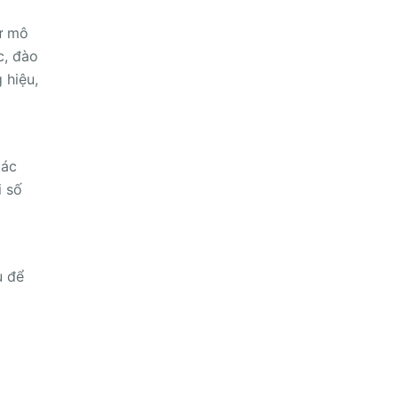
từ mô
c, đào
 hiệu,
tác
i số
u để