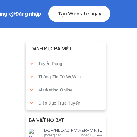
Tạo Website ngay
ng ký/Đăng nhập
DANH MỤC BÀI VIẾT
Tuyển Dụng
Thông Tin Từ WeWiin
Marketing Online
Giáo Dục Trực Tuyến
BÀI VIẾT NỔI BẬT
DOWNLOAD POWERPOINT GAME HỌC TẬP
06/07/2020
15520 lượt xem