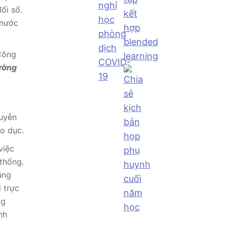
ổi số.
 nước
Công
ường
uyễn
áo dục.
việc
 thống.
ăng
i trực
ng
nh