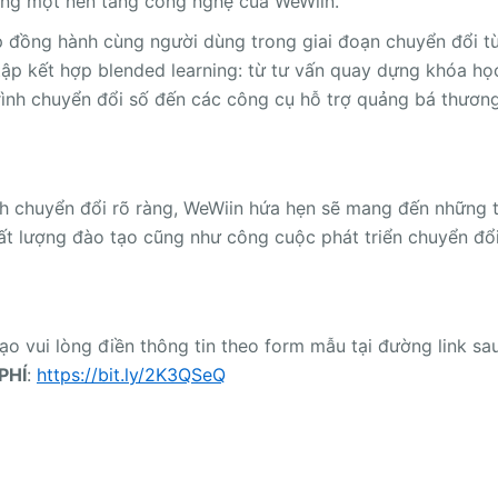
ùng một nền tảng công nghệ của WeWiin.
áp đồng hành cùng người dùng trong giai đoạn chuyển đổi 
tập kết hợp blended learning: từ tư vấn quay dựng khóa họ
trình chuyển đổi số đến các công cụ hỗ trợ quảng bá thương
nh chuyển đổi rõ ràng, WeWiin hứa hẹn sẽ mang đến những 
ất lượng đào tạo cũng như công cuộc phát triển chuyển đổ
ạo vui lòng điền thông tin theo form mẫu tại đường link sa
PHÍ
:
https://bit.ly/2K3QSeQ