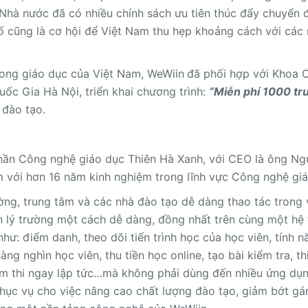
Nhà nước đã có nhiều chính sách ưu tiên thúc đẩy chuyển đ
ố cũng là cơ hội để Việt Nam thu hẹp khoảng cách với các
ong giáo dục của Việt Nam, WeWiin
đã phối hợp với Khoa 
ốc Gia Hà Nội, triển khai chương trình:
“Miễn phí 1000 tr
 đào tạo.
hần Công nghệ giáo dục Thiên Hà Xanh, với CEO là ông Ng
am với hơn 16 năm kinh nghiệm trong lĩnh vực Công nghệ gi
ng, trung tâm và các nhà đào tạo dễ dàng thao tác trong 
ản lý trường một cách dễ dàng, đồng nhất trên cùng một hệ
ư: điểm danh, theo dõi tiến trình học của học viên, tính n
g nghìn học viên, thu tiền học online, tạo bài kiểm tra, th
hấm thi ngay lập tức…mà không phải dùng đến nhiều ứng dụ
phục vụ cho việc nâng cao chất lượng đào tạo, giảm bớt gá