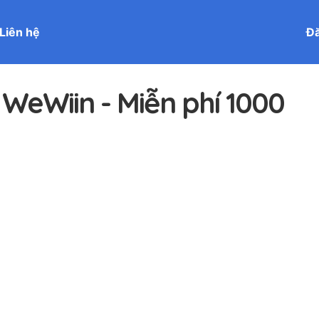
Liên hệ
Đă
WeWiin - Miễn phí 1000