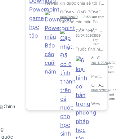
Wewiin xin được chia sẻ tới Thầy cô những mẫu Powerpoint Gam...
DOWNLOAD POWERPOINT MẪU BÁO CÁO CUỐI NĂM
06/07/2020
8156 lượt xem
Chia sẻ các mẫu Powerpoint Báo cáo cuối năm
CẬP NHẬT: ĐÃ CÓ 6 TỈNH THÀNH TRÊN CẢ NƯỚ...
30/07/2020
3539
lượt
xem
Trước tình hình diễn biến phức tạp do dịch COVID 19, xuất hi...
6 LOẠI HÌNH CƠ BẢN TRONG PHƯƠNG PHÁP HỌC...
26/11/2020
3232
lượt
xem
Phương pháp học tập kết hợp blended learning bao gồm 6 loại...
CHIA SẺ KỊCH BẢN HỌP PHỤ HUYNH CUỐI NĂM...
06/07/2020
2677
lượt
xem
Wewiin xin được chia sẻ tới quý Thầy cô kịch bản họp phụ huy...
g Chính
ng
g quốc