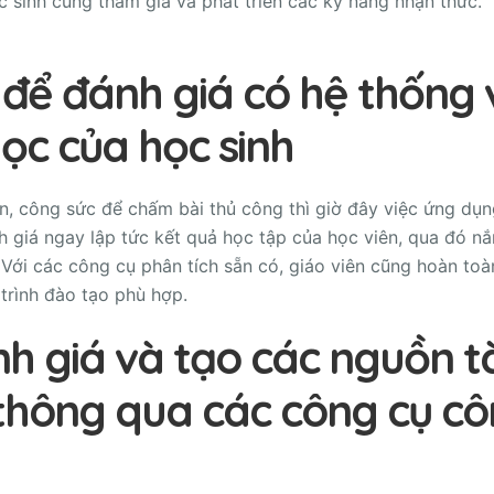
 sinh cũng tham gia và phát triển các kỹ năng nhận thức.
để đánh giá có hệ thống 
học của học sinh
an, công sức để chấm bài thủ công thì giờ đây việc ứng dụ
h giá ngay lập tức kết quả học tập của học viên, qua đó n
Với các công cụ phân tích sẵn có, giáo viên cũng hoàn toà
 trình đào tạo phù hợp.
h giá và tạo các nguồn tà
thông qua các công cụ c