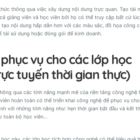
thức thông qua việc xây dựng nội dung trực quan. Tạo tài 
ả giảng viên và học viên bởi họ có thể truy cập bất cứ lúc
u, tạo nội dung hấp dẫn hơn với các màu sắc, đồ họa công 
ể tái sử dụng hoặc đóng gói để kinh doanh.
phục vụ cho các lớp học
ực tuyến thời gian thực)
 thông qua các tính năng mạnh mẽ của nền tảng công nghệ 
 viên hoàn toàn có thể triển khai công nghệ để phục vụ cho
nh với những tính năng như: hẹn thời gian bắt đầu và kết t
ho toàn bộ học viên…
học này, các lớp học tích hợp công nghệ có thể hiệu quả 