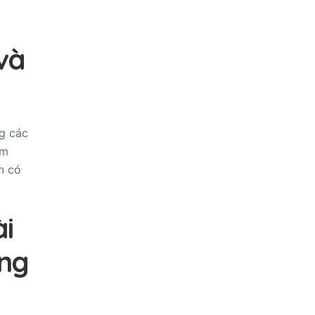
và
ng các
ắm
n có
i
ông