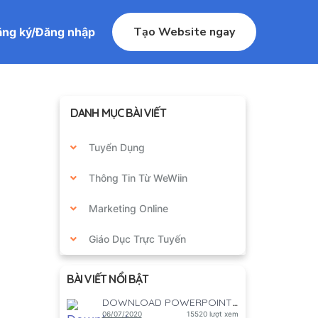
Tạo Website ngay
ng ký/Đăng nhập
DANH MỤC BÀI VIẾT
Tuyển Dụng
Thông Tin Từ WeWiin
Marketing Online
Giáo Dục Trực Tuyến
BÀI VIẾT NỔI BẬT
DOWNLOAD POWERPOINT GAME HỌC TẬP
06/07/2020
15520 lượt xem