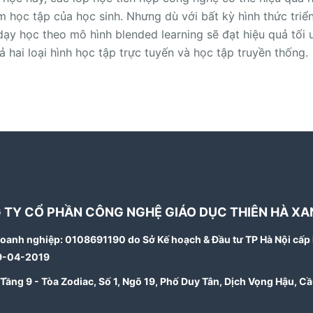
ệm học tập của học sinh. Nhưng dù với bất kỳ hình thức triể
ạy học theo mô hình blended learning sẽ đạt hiệu quả tối 
ả hai loại hình học tập trực tuyến và học tập truyền thống.
 TY CỔ PHẦN CÔNG NGHỆ GIÁO DỤC THIÊN HÀ XA
oanh nghiệp: 0108691190 do Sở Kế hoạch & Đầu tư TP Hà Nội cấp 
9-04-2019
: Tầng 9 - Tòa Zodiac, Số 1, Ngõ 19, Phố Duy Tân, Dịch Vọng Hậu, Cầ