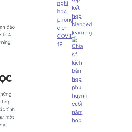
ình đào
 là 4
rning
học
ự hứng
ù hợp,
ác tình
hư một
oạt