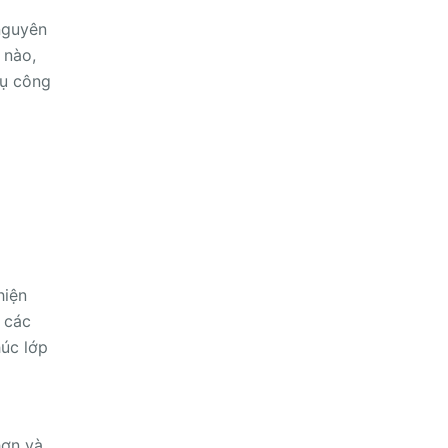
nguyên
 nào,
cụ công
hiện
 các
húc lớp
hơn và