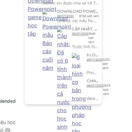
Wewiin xin được chia sẻ tới Thầy cô những mẫu Powerpoint Gam...
DOWNLOAD POWERPOINT MẪU BÁO CÁO CUỐI NĂM
06/07/2020
8156 lượt xem
Chia sẻ các mẫu Powerpoint Báo cáo cuối năm
CẬP NHẬT: ĐÃ CÓ 6 TỈNH THÀNH TRÊN CẢ NƯỚ...
30/07/2020
3540
lượt
xem
Trước tình hình diễn biến phức tạp do dịch COVID 19, xuất hi...
6 LOẠI HÌNH CƠ BẢN TRONG PHƯƠNG PHÁP HỌC...
26/11/2020
3233
lượt
xem
Phương pháp học tập kết hợp blended learning bao gồm 6 loại...
CHIA SẺ KỊCH BẢN HỌP PHỤ HUYNH CUỐI NĂM...
06/07/2020
2678
lượt
xem
Wewiin xin được chia sẻ tới quý Thầy cô kịch bản họp phụ huy...
 blended
iệu học
hủ đề